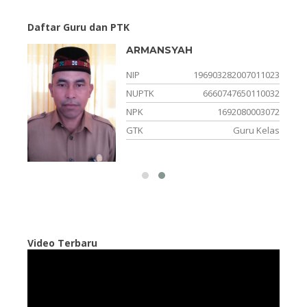
Daftar Guru dan PTK
ARMANSYAH
1067
NIP
196903282007011023
0703
NUPTK
6660747650110032
2007
NPK
1692080003072
apel
GTK
Guru Kelas
Video Terbaru