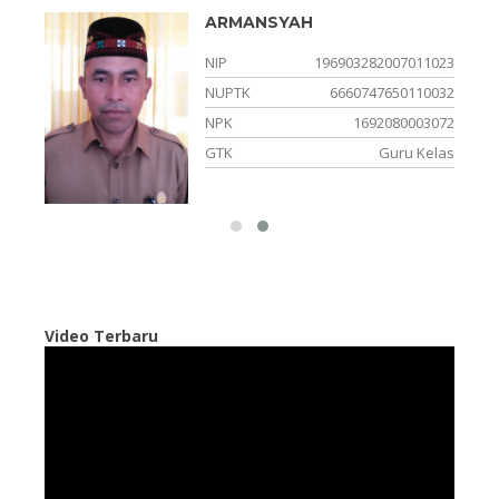
ARMANSYAH
1067
NIP
196903282007011023
0703
NUPTK
6660747650110032
2007
NPK
1692080003072
apel
GTK
Guru Kelas
Video Terbaru