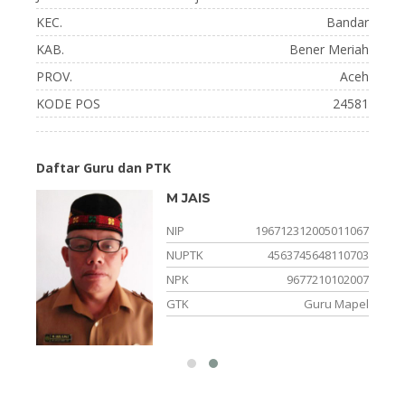
KEC.
Bandar
KAB.
Bener Meriah
PROV.
Aceh
KODE POS
24581
Daftar Guru dan PTK
M JAIS
1023
NIP
196712312005011067
0032
NUPTK
4563745648110703
3072
NPK
9677210102007
elas
GTK
Guru Mapel