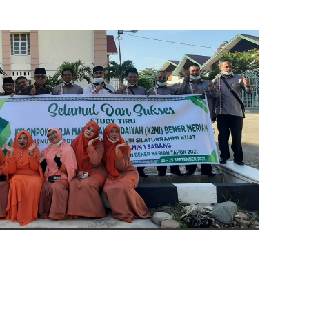
ARMANSYAH
196712312005011067
NIP
196903282
4563745648110703
NUPTK
6660747
9677210102007
NPK
1692
Guru Mapel
GTK
G