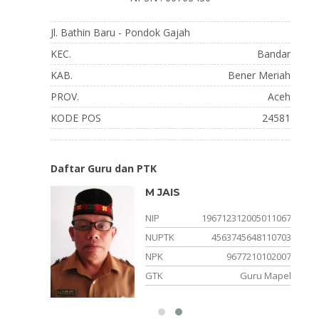
Jl. Bathin Baru - Pondok Gajah
KEC.
Bandar
KAB.
Bener Meriah
PROV.
Aceh
KODE POS
24581
Daftar Guru dan PTK
M JAIS
007011023
NIP
196712312005011067
650110032
NUPTK
4563745648110703
080003072
NPK
9677210102007
uru Kelas
GTK
Guru Mapel