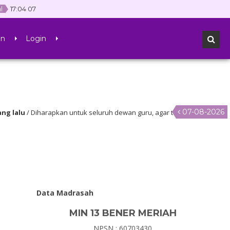
al
17
:
04
07
an
Login
07-08-2026
u
/ Diharapkan untuk seluruh dewan guru, agar terus belajar dan memah
a literasi
Data Madrasah
MIN 13 BENER MERIAH
NPSN : 60703430