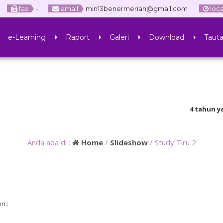
fax
-
email
min13benermeriah@gmail.com
loc
e-Learning
Raport
Galeri
Download
Taut
4 tahun yang lal
pembelajaran secar
Anda ada di :
Home
/
Slideshow
/
Study Tiru 2
ri :