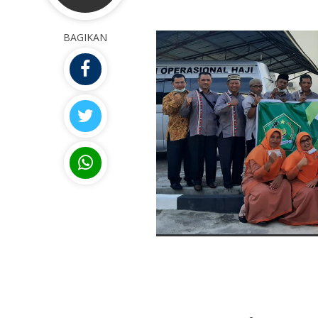
BAGIKAN
ARMANSYAH
M JAIS
NIP
196903282007011023
NIP
NUPTK
6660747650110032
NUPTK
NPK
1692080003072
NPK
GTK
Guru Kelas
GTK