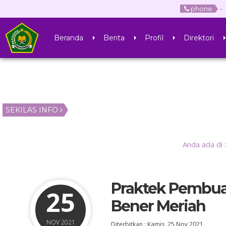
phone
-
Beranda
Berita
Profil
Direktori
SEKILAS INFO
Anda ada di 
Praktek Pembuat
25
Bener Meriah
NOV 2021
Diterbitkan :
Kamis, 25 Nov 2021