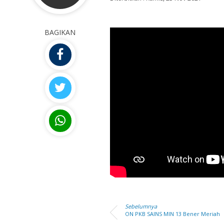
BAGIKAN
M JAIS
ARMA
NIP
196712312005011067
NIP
NUPTK
4563745648110703
NUPTK
NPK
9677210102007
NPK
GTK
Guru Mapel
GTK
Sebelumnya
ON PKB SAINS MIN 13 Bener Meriah