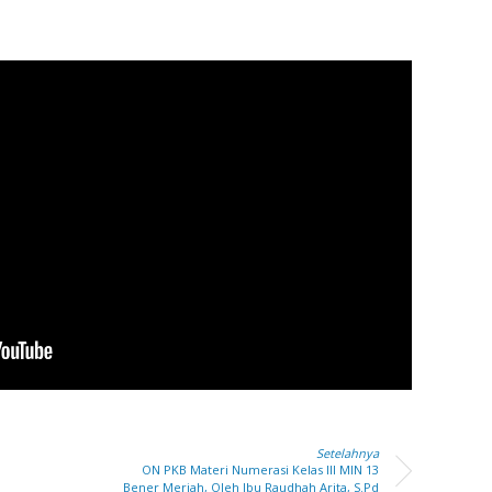
NSYAH
M JAIS
196903282007011023
NIP
196712312
6660747650110032
NUPTK
4563745
1692080003072
NPK
9677
Guru Kelas
GTK
Gu
Setelahnya
ON PKB Materi Numerasi Kelas III MIN 13
Bener Meriah, Oleh Ibu Raudhah Arita, S.Pd