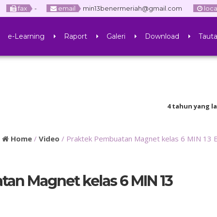
fax
-
email
min13benermeriah@gmail.com
loca
e-Learning
Raport
Galeri
Download
Taut
4 tahun yang lalu
/
pembelajaran secara 
:
Home
/
Video
/
Praktek Pembuatan Magnet kelas 6 MIN 13 
an Magnet kelas 6 MIN 13