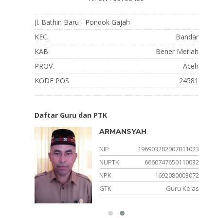
Jl. Bathin Baru - Pondok Gajah
KEC.
Bandar
KAB.
Bener Meriah
PROV.
Aceh
KODE POS
24581
Daftar Guru dan PTK
ARMANSYAH
005011067
NIP
196903282007011023
648110703
NUPTK
6660747650110032
210102007
NPK
1692080003072
ru Mapel
GTK
Guru Kelas