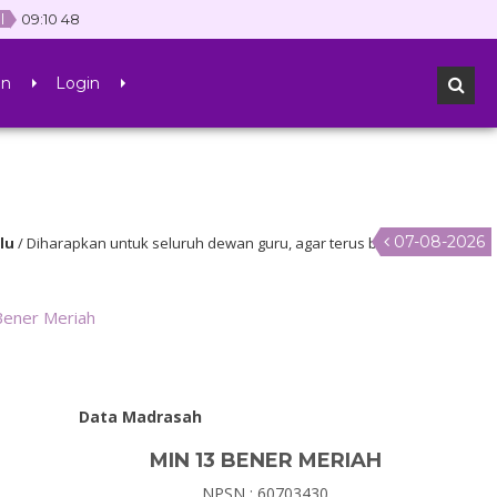
l
09
:
10
48
an
Login
07-08-2026
 Diharapkan untuk seluruh dewan guru, agar terus belajar dan memaham
literasi
Bener Meriah
Data Madrasah
MIN 13 BENER MERIAH
NPSN : 60703430